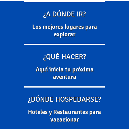
¿A DÓNDE IR?
Los mejores lugares para
explorar
¿QUÉ HACER?
Aquí inicia tu próxima
aventura
¿DÓNDE HOSPEDARSE?
Hoteles y Restaurantes para
vacacionar
Arranca la primera etapa de la
Inicia