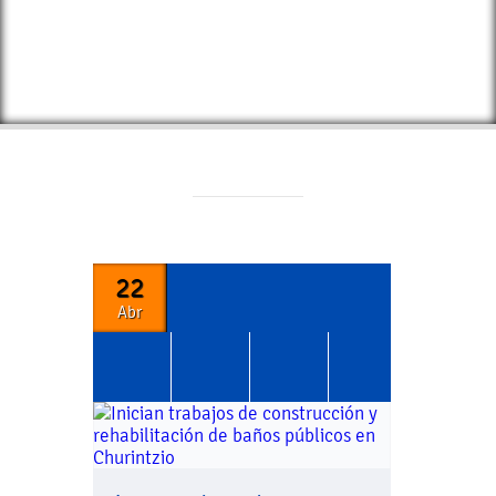
22
Abr